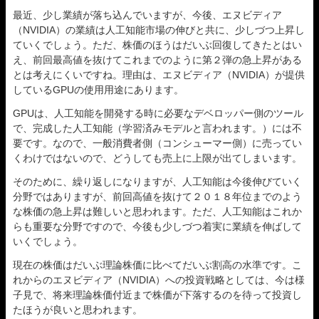
最近、少し業績が落ち込んでいますが、今後、エヌビディア
（NVIDIA）の業績は人工知能市場の伸びと共に、少しづつ上昇し
ていくでしょう。ただ、株価のほうはだいぶ回復してきたとはい
え、前回最高値を抜けてこれまでのように第２弾の急上昇がある
とは考えにくいですね。理由は、エヌビディア（NVIDIA）が提供
しているGPUの使用用途にあります。
GPUは、人工知能を開発する時に必要なデベロッパー側のツール
で、完成した人工知能（学習済みモデルと言われます。）には不
要です。なので、一般消費者側（コンシューマー側）に売ってい
くわけではないので、どうしても売上に上限が出てしまいます。
そのために、繰り返しになりますが、人工知能は今後伸びていく
分野ではありますが、前回高値を抜けて２０１８年位までのよう
な株価の急上昇は難しいと思われます。ただ、人工知能はこれか
らも重要な分野ですので、今後も少しづつ着実に業績を伸ばして
いくでしょう。
現在の株価はだいぶ理論株価に比べてだいぶ割高の水準です。こ
れからのエヌビディア（NVIDIA）への投資戦略としては、今は様
子見で、将来理論株価付近まで株価が下落するのを待って投資し
たほうが良いと思われます。