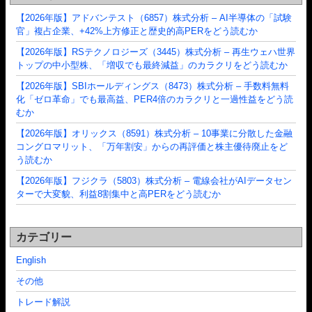
【2026年版】アドバンテスト（6857）株式分析 – AI半導体の「試験
官」複占企業、+42%上方修正と歴史的高PERをどう読むか
【2026年版】RSテクノロジーズ（3445）株式分析 – 再生ウェハ世界
トップの中小型株、「増収でも最終減益」のカラクリをどう読むか
【2026年版】SBIホールディングス（8473）株式分析 – 手数料無料
化「ゼロ革命」でも最高益、PER4倍のカラクリと一過性益をどう読
むか
【2026年版】オリックス（8591）株式分析 – 10事業に分散した金融
コングロマリット、「万年割安」からの再評価と株主優待廃止をど
う読むか
【2026年版】フジクラ（5803）株式分析 – 電線会社がAIデータセン
ターで大変貌、利益8割集中と高PERをどう読むか
カテゴリー
English
その他
トレード解説