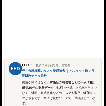
FED
／ 「投資の科学的思考」運営者
FED
元・金融機関のリスク管理担当 ｜ バフェット流 × 長
期財務データ分析
感情や噂ではなく、
有価証券報告書などの一次情報
と
最長20年の財務データ
で銘柄を分析。上昇材料だけで
なく、減配・業績悪化などの
リスクも数字で評価
する
のが信条です。数値は複数ソースで二重検証していま
す。