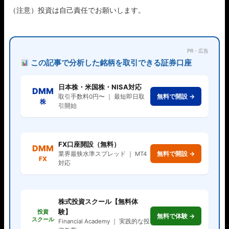
（注意）投資は自己責任でお願いします。
PR・広告
この記事で分析した銘柄を取引できる証券口座
日本株・米国株・NISA対応
DMM
無料で開設 →
取引手数料0円〜 ｜ 最短即日取
株
引開始
FX口座開設（無料）
DMM
無料で開設 →
業界最狭水準スプレッド ｜ MT4
FX
対応
株式投資スクール【無料体
験】
投資
無料で体験 →
スクール
Financial Academy ｜ 実践的な投