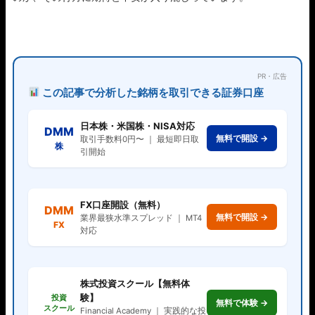
PR・広告
この記事で分析した銘柄を取引できる証券口座
日本株・米国株・NISA対応
DMM
無料で開設 →
取引手数料0円〜 ｜ 最短即日取
株
引開始
FX口座開設（無料）
DMM
無料で開設 →
業界最狭水準スプレッド ｜ MT4
FX
対応
株式投資スクール【無料体
験】
投資
無料で体験 →
スクール
Financial Academy ｜ 実践的な投