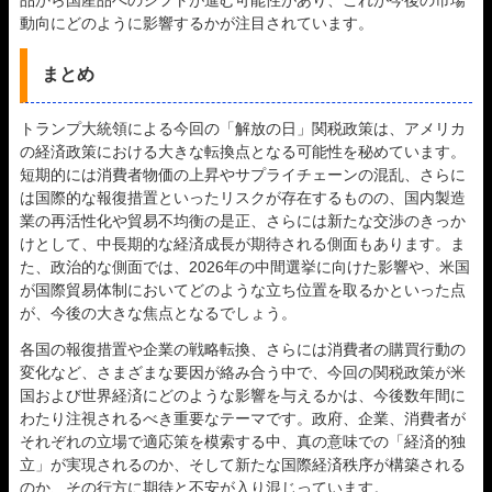
動向にどのように影響するかが注目されています。
まとめ
トランプ大統領による今回の「解放の日」関税政策は、アメリカ
の経済政策における大きな転換点となる可能性を秘めています。
短期的には消費者物価の上昇やサプライチェーンの混乱、さらに
は国際的な報復措置といったリスクが存在するものの、国内製造
業の再活性化や貿易不均衡の是正、さらには新たな交渉のきっか
けとして、中長期的な経済成長が期待される側面もあります。ま
た、政治的な側面では、2026年の中間選挙に向けた影響や、米国
が国際貿易体制においてどのような立ち位置を取るかといった点
が、今後の大きな焦点となるでしょう。
各国の報復措置や企業の戦略転換、さらには消費者の購買行動の
変化など、さまざまな要因が絡み合う中で、今回の関税政策が米
国および世界経済にどのような影響を与えるかは、今後数年間に
わたり注視されるべき重要なテーマです。政府、企業、消費者が
それぞれの立場で適応策を模索する中、真の意味での「経済的独
立」が実現されるのか、そして新たな国際経済秩序が構築される
のか、その行方に期待と不安が入り混じっています。