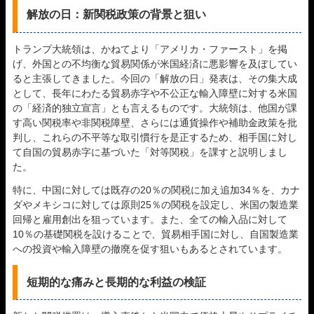
解放の日：新関税政策の背景と狙い
トランプ大統領は、かねてより「アメリカ・ファースト」を掲
げ、外国との不均衡な貿易関係が米国経済に悪影響を及ぼしてい
ると主張してきました。今回の「解放の日」発表は、その集大成
として、長年にわたる貿易赤字や不公正な輸入障壁に対する米国
の「経済的独立宣言」とも言えるものです。大統領は、他国が課
す高い関税率や非関税障壁、さらには通貨操作や補助金政策を批
判し、これらの不平等な取引慣行を是正するため、相手国に対し
て自国の貿易赤字に基づいた「対等関税」を課すと説明しまし
た。
特に、中国に対しては既存の20％の関税に加え追加34％を、カナ
ダやメキシコに対しては原則25％の関税を設定し、米国の製造業
回帰と雇用創出を狙っています。また、全ての輸入品に対して
10％の基礎関税を設けることで、貿易相手国に対し、自国製造業
への投資や輸入障壁の撤廃を促す狙いもあるとされています。
短期的な痛みと長期的な利益の検証