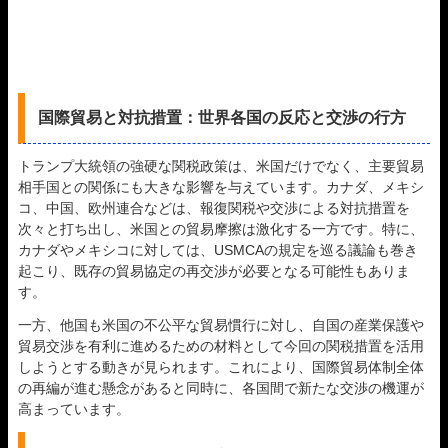
国際貿易と対抗措置：世界各国の反応と交渉の行方
トランプ大統領の強硬な関税政策は、米国だけでなく、主要貿易
相手国との関係にも大きな影響を与えています。カナダ、メキシ
コ、中国、欧州連合などは、報復関税や交渉による対抗措置を
次々と打ち出し、米国との貿易摩擦は激化する一方です。特に、
カナダやメキシコに対しては、USMCAの規定を巡る議論も巻き
起こり、既存の貿易協定の再交渉が必要となる可能性もありま
す。
一方、他国も米国の不公平な貿易慣行に対し、自国の産業保護や
貿易交渉を有利に進めるための材料として今回の関税措置を活用
しようとする動きが見られます。これにより、国際貿易体制全体
の再編が進む懸念があると同時に、各国間で新たな交渉の機運が
高まっています。