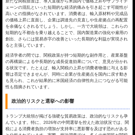
新たな関税措置は、導入直後から米国内で価格上昇やサプライチ
ェーンの混乱といった短期的な経済的痛みを引き起こす可能性が
高いとの指摘がなされています。消費者は、輸入原材料や完成品
の価格上昇に直面し、企業は調達先の見直しや生産拠点の再配置
を余儀なくされるでしょう。しかし、一方で大統領は、これらの
短期的な不都合を乗り越えることで、国内製造業の強化や雇用の
創出、さらには貿易赤字の改善といった長期的な利益が実現され
ると主張しています。
経済学者の間では、関税政策が持つ短期的な副作用と、産業基盤
の再構築による中長期的な成長促進効果について、意見が分かれ
る状況です。たとえば、輸入関税の上昇が消費者物価に与える影
響は否定できませんが、同時に企業が生産拠点を国内に戻す動き
も見られ、これが結果的に米国経済の自律性向上につながる可能
性も指摘されています。
政治的リスクと選挙への影響
トランプ大統領が掲げる強硬な貿易政策は、政治的なリスクも孕
んでいます。特に、2026年の中間選挙を控えた政治状況では、関
税による消費者負担の増加が支持率に悪影響を及ぼす恐れがある
と分析されています。実際、世論調査では、多くの米国民が関税