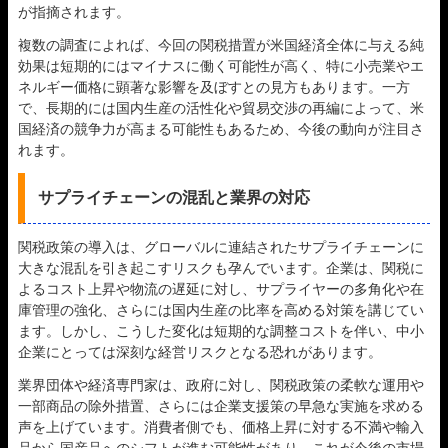
が指摘されます。
複数の調査によれば、今回の関税措置が米国経済全体に与える純
効果は短期的にはマイナスに働く可能性が高く、特に小売業やエ
ネルギー価格に顕著な影響を及ぼすとの見方もあります。一方
で、長期的には国内生産の活性化や貿易交渉の再編によって、米
国経済の競争力が高まる可能性もあるため、今後の動向が注目さ
れます。
サプライチェーンの混乱と業界の対応
関税政策の導入は、グローバルに連結されたサプライチェーンに
大きな混乱を引き起こすリスクも孕んでいます。企業は、関税に
よるコスト上昇や物流の遅延に対し、サプライヤーの多角化や在
庫管理の強化、さらには国内生産の比率を高める対策を講じてい
ます。しかし、こうした変化は短期的な調整コストを伴い、中小
企業にとっては深刻な経営リスクとなる恐れがあります。
業界団体や経済専門家は、政府に対し、関税政策の柔軟な運用や
一部商品の除外措置、さらには企業支援策の早急な実施を求める
声を上げています。消費者側でも、価格上昇に対する不満や輸入
品から国産品へのシフトが進む可能性があり、これが今後の市場