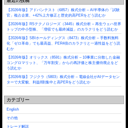
最近の投稿
【2026年版】アドバンテスト（6857）株式分析 – AI半導体の「試験
官」複占企業、+42%上方修正と歴史的高PERをどう読むか
【2026年版】RSテクノロジーズ（3445）株式分析 – 再生ウェハ世界
トップの中小型株、「増収でも最終減益」のカラクリをどう読むか
【2026年版】SBIホールディングス（8473）株式分析 – 手数料無料
化「ゼロ革命」でも最高益、PER4倍のカラクリと一過性益をどう読
むか
【2026年版】オリックス（8591）株式分析 – 10事業に分散した金融
コングロマリット、「万年割安」からの再評価と株主優待廃止をど
う読むか
【2026年版】フジクラ（5803）株式分析 – 電線会社がAIデータセン
ターで大変貌、利益8割集中と高PERをどう読むか
カテゴリー
English
その他
トレード解説