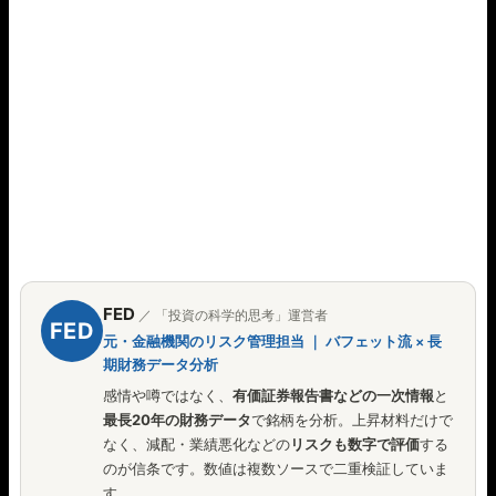
FED
／ 「投資の科学的思考」運営者
FED
元・金融機関のリスク管理担当 ｜ バフェット流 × 長
期財務データ分析
感情や噂ではなく、
有価証券報告書などの一次情報
と
最長20年の財務データ
で銘柄を分析。上昇材料だけで
なく、減配・業績悪化などの
リスクも数字で評価
する
のが信条です。数値は複数ソースで二重検証していま
す。