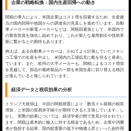
企業の戦略転換：国内生産回帰への動き
関税の導入により、米国企業はコスト増を回避するため、生産拠
点の国内回帰や他国からの調達先の見直しを進めています。自動
車メーカーや家電メーカーなどは、関税回避策として、米国内で
の製造投資を強化し始めており、これが新たな雇用創出や技術革
新に繋がるとの期待もあります。
例えば、ある自動車メーカーは、かねてより計画していたメキシ
コ工場での生産を中止し、米国内の工場拡充に舵を切ると発表し
ています。また、欧州の大手メーカーも、関税によるコスト増加
を見越して、部品や最終製品の一部を米国生産に切り替える検討
が進んでいると報じられています。
経済データと税収効果の分析
トランプ大統領は、今回の関税措置により「数兆ドル規模の税収
増加」と米国の貿易赤字縮小が期待できると主張しています。し
かし、実際の効果については、経済学者の間で意見が分かれてい
ます。関税は基本的に輸入に対する税金であるため、企業や消費
者が負担する結果、国内総需要の低下や物価上昇といった副作用