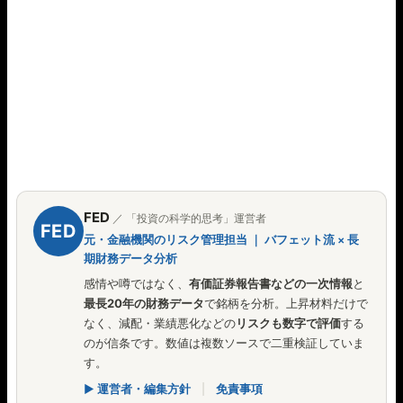
FED
／ 「投資の科学的思考」運営者
FED
元・金融機関のリスク管理担当 ｜ バフェット流 × 長
期財務データ分析
感情や噂ではなく、
有価証券報告書などの一次情報
と
最長20年の財務データ
で銘柄を分析。上昇材料だけで
なく、減配・業績悪化などの
リスクも数字で評価
する
のが信条です。数値は複数ソースで二重検証していま
す。
▶ 運営者・編集方針
|
免責事項