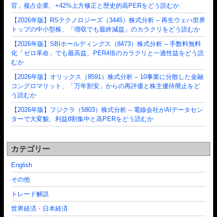
官」複占企業、+42%上方修正と歴史的高PERをどう読むか
【2026年版】RSテクノロジーズ（3445）株式分析 – 再生ウェハ世界
トップの中小型株、「増収でも最終減益」のカラクリをどう読むか
【2026年版】SBIホールディングス（8473）株式分析 – 手数料無料
化「ゼロ革命」でも最高益、PER4倍のカラクリと一過性益をどう読
むか
【2026年版】オリックス（8591）株式分析 – 10事業に分散した金融
コングロマリット、「万年割安」からの再評価と株主優待廃止をど
う読むか
【2026年版】フジクラ（5803）株式分析 – 電線会社がAIデータセン
ターで大変貌、利益8割集中と高PERをどう読むか
カテゴリー
English
その他
トレード解説
世界経済・日本経済