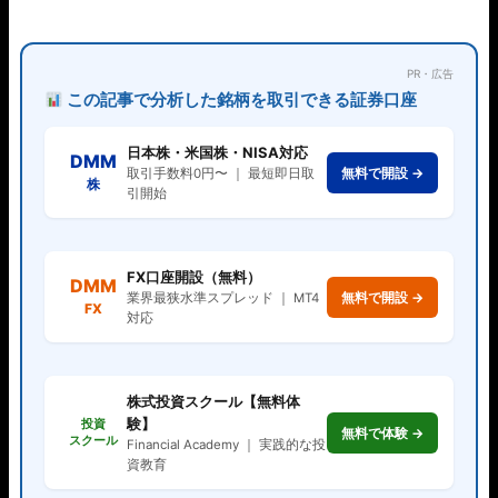
PR・広告
この記事で分析した銘柄を取引できる証券口座
日本株・米国株・NISA対応
DMM
無料で開設 →
取引手数料0円〜 ｜ 最短即日取
株
引開始
FX口座開設（無料）
DMM
無料で開設 →
業界最狭水準スプレッド ｜ MT4
FX
対応
株式投資スクール【無料体
験】
投資
無料で体験 →
スクール
Financial Academy ｜ 実践的な投
資教育