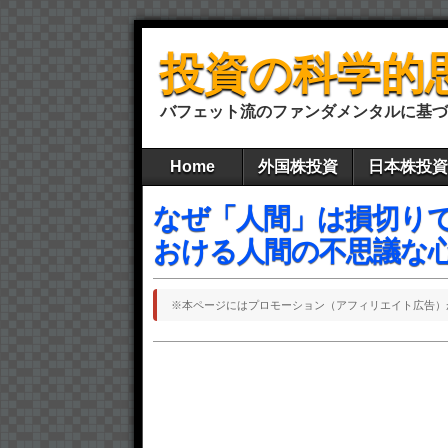
投資の科学的
バフェット流のファンダメンタルに基づ
Home
外国株投資
日本株投資
なぜ「人間」は損切り
おける人間の不思議な
※本ページにはプロモーション（アフィリエイト広告）