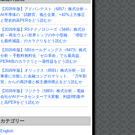
【2026年版】アドバンテスト（6857）株式分析 –
AI半導体の「試験官」複占企業、+42%上方修正
と歴史的高PERをどう読むか
【2026年版】RSテクノロジーズ（3445）株式分
析 – 再生ウェハ世界トップの中小型株、「増収で
も最終減益」のカラクリをどう読むか
【2026年版】SBIホールディングス（8473）株式
分析 – 手数料無料化「ゼロ革命」でも最高益、
PER4倍のカラクリと一過性益をどう読むか
【2026年版】オリックス（8591）株式分析 – 10
事業に分散した金融コングロマリット、「万年割
安」からの再評価と株主優待廃止をどう読むか
【2026年版】フジクラ（5803）株式分析 – 電線
会社がAIデータセンターで大変貌、利益8割集中
と高PERをどう読むか
カテゴリー
English