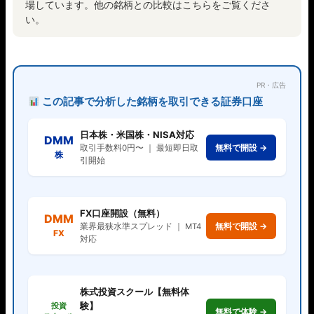
場しています。他の銘柄との比較はこちらをご覧くださ
い。
PR・広告
この記事で分析した銘柄を取引できる証券口座
日本株・米国株・NISA対応
DMM
無料で開設 →
取引手数料0円〜 ｜ 最短即日取
株
引開始
FX口座開設（無料）
DMM
無料で開設 →
業界最狭水準スプレッド ｜ MT4
FX
対応
株式投資スクール【無料体
験】
投資
無料で体験 →