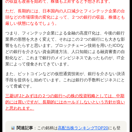
の収益も改善を始めて、株価も上昇すると予想されます。
ただ、長期的には、日本国内の人口減少とフィンテック企業の台
頭などの市場環境の変化によって、２つの銀行の収益、株価とも
厳しい状態になるでしょう。
つまり、フィンテック企業による金融の高度IT化は、今後の銀行
業界の形態を大きく変えて、それはこの２つの銀行にも大きな影
響をもたらすと思います。ブロックチェーン技術を用いたICOな
どの銀行を介さない資金調達方法、人口知能による融資審査の自
動化など、これまで銀行のメインビジネスであったものが、IT企
業によって侵食されてきています。
また、ビットコインなどの仮想通貨技術が、銀行を介さない決済
手段を提供をし始めています。これは銀行の手数料ビジネスにと
って脅威です。
三菱UFJとみずほの２つの銀行への株の投資戦略としては、中期
的には買いですが、長期的にはホールドしないという方針が良い
と思われます。
関連記事
：この銘柄は
高配当株ランキングTOP20
にも登