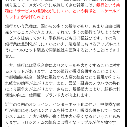
繰り返して、メガバンクに成長してきた背景には、
銀行という業
種は「サービスの差別化がしにくい」という特徴と「スケールメ
リット」が挙げられます。
銀行という業種は、国からの多くの規制があり、あまり自由に商
売をすることができません。それで、多くの銀行で似たようなサ
ービスを提供しており、手数料などもほぼ横並びです。その為、
銀行業は差別化がしにくいといえ、製造業におけるアップルのよ
うに一つのヒット製品で同業他社を圧倒するということはできま
せん。
一方、銀行には吸収合併によりスケールを大きくすることに対す
るメリットがあります。２つの銀行が吸収合併することにより、
本部機能の統合・近隣に重複する支店の統合などで費用が抑えら
れ経営の効率が上がります。また、営業・融資のノウハウの共有
により競争力が上がります。さらに、規模拡大により、顧客の利
便性の向上、信用度・ブランド力が向上します。
近年の金融のオンライン、インターネット化に伴い、中規模な銀
行が独自にそれぞれシステムを持つより、吸収合併をして一つの
システムにした方が効率が良く競争力が高くなるということもあ
ります。（ITシステムの統合には様々なトラブルが付き物です