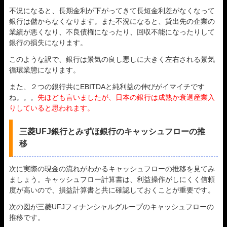
不況になると、長期金利が下がってきて長短金利差がなくなって
銀行は儲からなくなります。また不況になると、貸出先の企業の
業績が悪くなり、不良債権になったり、回収不能になったりして
銀行の損失になります。
このような訳で、銀行は景気の良し悪しに大きく左右される景気
循環業態になります。
また、２つの銀行共にEBITDAと純利益の伸びがイマイチです
ね。。。
先ほども言いましたが、日本の銀行は成熟か衰退産業入
りしていると思われます。
三菱UFJ銀行とみずほ銀行のキャッシュフローの推
移
次に実際の現金の流れがわかるキャッシュフローの推移を見てみ
ましょう。キャッシュフロー計算書は、利益操作がしにくく信頼
度が高いので、損益計算書と共に確認しておくことが重要です。
次の図が三菱UFJフィナンシャルグループのキャッシュフローの
推移です。