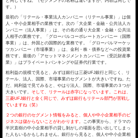
ど同じですね。（セグメントの名称は違いますが、内容は同じで
す。）
最初の「リテール・事業法人カンパニー（リテール事業）」は個
人・中小企業相手の業務です。次の「大企業・金融・公共法人カ
ンパニー（法人事業）」は、その名の通り大企業・金融・公共法
人相手の業務です。「グローバルコーポレートカンパニー（国際
事業）」は、外国との国際的な業務です。「グローバルマーケッ
ツカンパニー（市場事業）」は、金利・株・債券などへの投資業
務です。最後の「アセットマネジメントカンパニー（受託財産事
業）」はプライベートバンキングや証券代行業です。
粗利益の規模で見ると、みずほ銀行は三菱UFJ銀行と同じく、リ
テール、法人、国際、市場事業のセグメントが大きいですね。た
だ、純利益で見てみると、やはり法人、国際、市場事業の３つが
大きいです。
そして、リテールは赤字になっています。これは、
三菱UFJ銀行と全く同じで、みずほ銀行もリテール部門が苦戦し
ていますね（笑）
２つの銀行のセグメント情報をみると、個人や中小企業相手のビ
ジネスは儲からないことがわかります。
この事実から、ドラマの
半沢直樹の中小企業相手の貸し剝がしの場面を思い出してしまっ
た人もいるかもしれません。銀行から見ると、個人や中小企業相