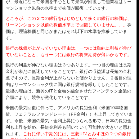
が、最近になって米国を中心として景気が回復して他業種はリー
マンショック以前の水準まで株価が回復しています。
ところが、この２つの銀行をはじめとして多くの銀行の株価は、
リーマンショック以前の株価水準まで回復していません。。。
株
価は、理論株価と同じかまたはそれ以下の水準を推移していま
す。
銀行の株価が上がっていない理由は、一つには単純に利益が伸び
ていないことと、もう一つには銀行の将来期待が薄いからです。
銀行の利益が伸びない理由は３つあります。一つ目の理由は長期
金利が未だに低迷していることです。銀行の収益源は長短の金利
差ですので、長期金利が上がらないと儲かりません。２番目の理
由はリーマンショック後に国は銀行規制を厳しくしたことです。
最後の理由は、新興のITと金融を融合させたフィンテック企業の
台頭により、競争が激化していることです。
米国の景気回復に伴って、アメリカの長短金利（米国10年物国
債、フェデラルファンドレート（FF金利））も上昇してきていま
す。今後、米国の景気・金利上昇につられる形で、日本の長短金
利も上昇を始め、長短金利差も開いていく可能性が大きいと思わ
れます。
これに伴い中期的には、三菱UFJとみずほの２つの銀行