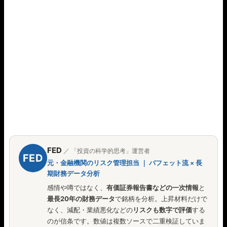
FED
／ 「投資の科学的思考」運営者
FED
元・金融機関のリスク管理担当 ｜ バフェット流 × 長
期財務データ分析
感情や噂ではなく、
有価証券報告書などの一次情報
と
最長20年の財務データ
で銘柄を分析。上昇材料だけで
なく、減配・業績悪化などの
リスクも数字で評価
する
のが信条です。数値は複数ソースで二重検証していま