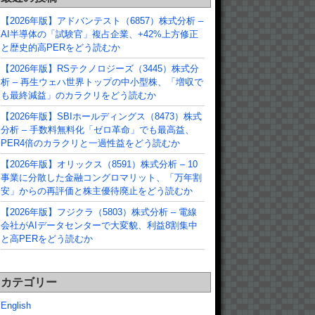
【2026年版】アドバンテスト（6857）株式分析 –
AI半導体の「試験官」複占企業、+42%上方修正
と歴史的高PERをどう読むか
【2026年版】RSテクノロジーズ（3445）株式分
析 – 再生ウェハ世界トップの中小型株、「増収で
も最終減益」のカラクリをどう読むか
【2026年版】SBIホールディングス（8473）株式
分析 – 手数料無料化「ゼロ革命」でも最高益、
PER4倍のカラクリと一過性益をどう読むか
【2026年版】オリックス（8591）株式分析 – 10
事業に分散した金融コングロマリット、「万年割
安」からの再評価と株主優待廃止をどう読むか
【2026年版】フジクラ（5803）株式分析 – 電線
会社がAIデータセンターで大変貌、利益8割集中
と高PERをどう読むか
カテゴリー
English