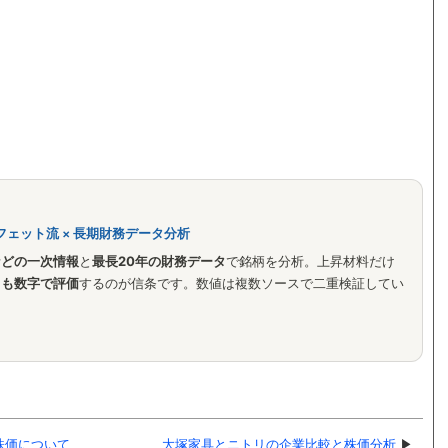
フェット流 × 長期財務データ分析
などの一次情報
と
最長20年の財務データ
で銘柄を分析。上昇材料だけ
クも数字で評価
するのが信条です。数値は複数ソースで二重検証してい
株価について
大塚家具とニトリの企業比較と株価分析
▶