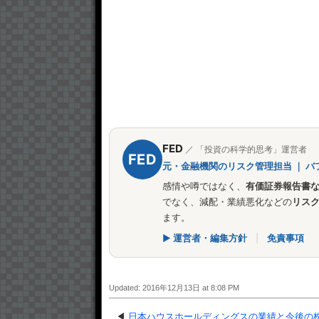
FED
／ 「投資の科学的思考」運営者
FED
元・金融機関のリスク管理担当 ｜ バ
感情や噂ではなく、
有価証券報告書
でなく、減配・業績悪化などの
リス
ます。
▶ 運営者・編集方針
|
免責事項
Updated: 2016年12月13日 at 8:08 PM
◀
日本ハウスホールディングスの業績と今後の