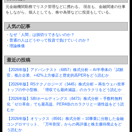
元金融機関勤務でリスク管理などに携わる。 現在も、金融関連の仕事
をしながら、個人としても、株や為替などに投資もしている。
人気の記事
・
なぜ「人間」は損切りできないのか？
・
普通の人はどうやって投資で負けていくのか？
・
理論株価
最近の投稿
【2026年版】アドバンテスト（6857）株式分析 – AI半導体の「試験
官」複占企業、+42%上方修正と歴史的高PERをどう読むか
【2026年版】RSテクノロジーズ（3445）株式分析 – 再生ウェハ世界
トップの中小型株、「増収でも最終減益」のカラクリをどう読むか
【2026年版】SBIホールディングス（8473）株式分析 – 手数料無料
化「ゼロ革命」でも最高益、PER4倍のカラクリと一過性益をどう読
むか
【2026年版】オリックス（8591）株式分析 – 10事業に分散した金融
コングロマリット、「万年割安」からの再評価と株主優待廃止をど
う読むか