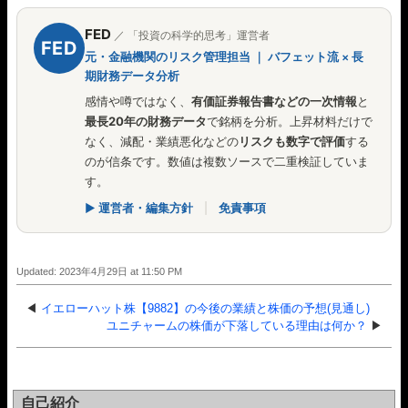
FED
／ 「投資の科学的思考」運営者
FED
元・金融機関のリスク管理担当 ｜ バフェット流 × 長
期財務データ分析
感情や噂ではなく、
有価証券報告書などの一次情報
と
最長20年の財務データ
で銘柄を分析。上昇材料だけで
なく、減配・業績悪化などの
リスクも数字で評価
する
のが信条です。数値は複数ソースで二重検証していま
す。
▶ 運営者・編集方針
|
免責事項
Updated: 2023年4月29日 at 11:50 PM
◀
イエローハット株【9882】の今後の業績と株価の予想(見通し)
ユニチャームの株価が下落している理由は何か？
▶
自己紹介