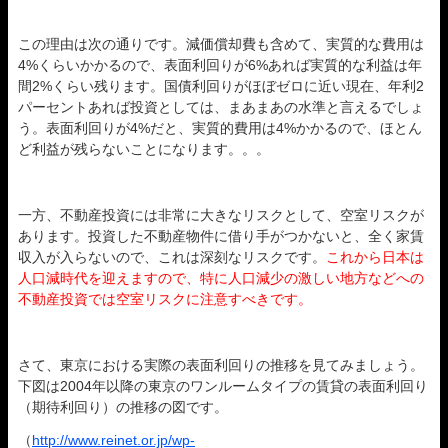
この理由は次の通りです。減価償却費も含めて、実質的な費用は
4%くらいかかるので、表面利回りが6%あれば実質的な利益は年
間2%くらい残ります。国債利回りがほぼゼロに近い現在、年利2
パーセントあれば投資としては、まあまあの水準と言えるでしょ
う。表面利回りが4%だと、実質的費用は4%かかるので、ほとん
ど利益が残らないことになります。。。
一方、不動産投資には非常に大きなリスクとして、空室リスクが
あります。投資した不動産物件に借り手がつかないと、全く家賃
収入が入らないので、これは深刻なリスクです。
これから日本は
人口減時代を迎えますので、特に人口減少の激しい地方などへの
不動産投資では空室リスクに注意すべきです。
さて、東京における実際の表面利回りの推移を見てみましょう。
下図は2004年以降の東京のワンルームタイプの賃貸の表面利回り
（期待利回り）の推移の図です。
（
http://www.reinet.or.jp/wp-