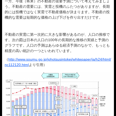
一方、今後（将来）の不動産の需要予測について考えてみましょ
う。不動産の需要には、実需と投機のふたつがありますが、長期
的には投機ではなく実需で不動産価格が決まります。不動産の投
機的な需要は短期的な価格の上げ下げを作り出すだけです。
不動産の実需に第一次的に大きな影響があるのが、人口の推移で
す。次の図は日本の人口の100年の長期的な推移の実績と予測の
グラフです。人口の予測はあらゆる経済予測のなかで、もっとも
精度の高い統計の一つといわれています。
（
http://www.soumu.go.jp/johotsusintokei/whitepaper/ja/h24/html/
nc112120.html
より引用）