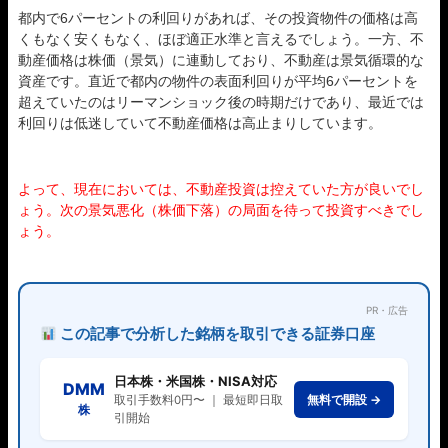
都内で6パーセントの利回りがあれば、その投資物件の価格は高
くもなく安くもなく、ほぼ適正水準と言えるでしょう。一方、不
動産価格は株価（景気）に連動しており、不動産は景気循環的な
資産です。直近で都内の物件の表面利回りが平均6パーセントを
超えていたのはリーマンショック後の時期だけであり、最近では
利回りは低迷していて不動産価格は高止まりしています。
よって、現在においては、不動産投資は控えていた方が良いでし
ょう。次の景気悪化（株価下落）の局面を待って投資すべきでし
ょう。
PR・広告
この記事で分析した銘柄を取引できる証券口座
日本株・米国株・NISA対応
DMM
無料で開設 →
取引手数料0円〜 ｜ 最短即日取
株
引開始