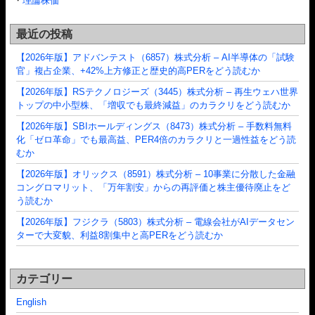
・
理論株価
最近の投稿
【2026年版】アドバンテスト（6857）株式分析 – AI半導体の「試験
官」複占企業、+42%上方修正と歴史的高PERをどう読むか
【2026年版】RSテクノロジーズ（3445）株式分析 – 再生ウェハ世界
トップの中小型株、「増収でも最終減益」のカラクリをどう読むか
【2026年版】SBIホールディングス（8473）株式分析 – 手数料無料
化「ゼロ革命」でも最高益、PER4倍のカラクリと一過性益をどう読
むか
【2026年版】オリックス（8591）株式分析 – 10事業に分散した金融
コングロマリット、「万年割安」からの再評価と株主優待廃止をど
う読むか
【2026年版】フジクラ（5803）株式分析 – 電線会社がAIデータセン
ターで大変貌、利益8割集中と高PERをどう読むか
カテゴリー
English