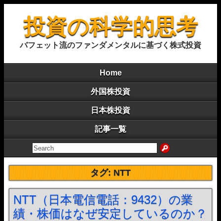
投資の科学的思考
バフェット流のファンダメンタルに基づく株式投資
Home
外国株投資
日本株投資
記事一覧
タグ:
NTT
NTT（日本電信電話：9432）の業
績・株価はなぜ安定しているのか？