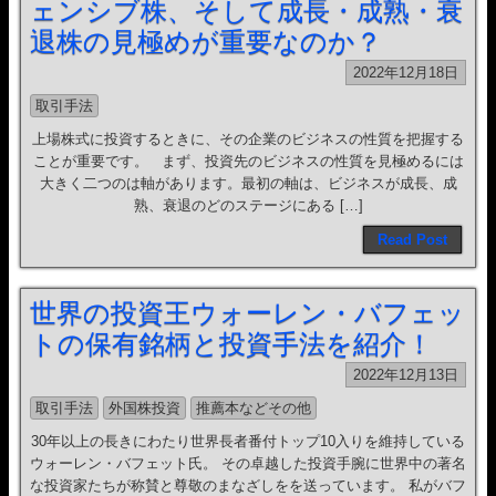
ェンシブ株、そして成長・成熟・衰
退株の見極めが重要なのか？
2022年12月18日
取引手法
上場株式に投資するときに、その企業のビジネスの性質を把握する
ことが重要です。 まず、投資先のビジネスの性質を見極めるには
大きく二つのは軸があります。最初の軸は、ビジネスが成長、成
熟、衰退のどのステージにある […]
Read Post
世界の投資王ウォーレン・バフェッ
トの保有銘柄と投資手法を紹介！
2022年12月13日
取引手法
外国株投資
推薦本などその他
30年以上の長きにわたり世界長者番付トップ10入りを維持している
ウォーレン・バフェット氏。 その卓越した投資手腕に世界中の著名
な投資家たちが称賛と尊敬のまなざしをを送っています。 私がバフ