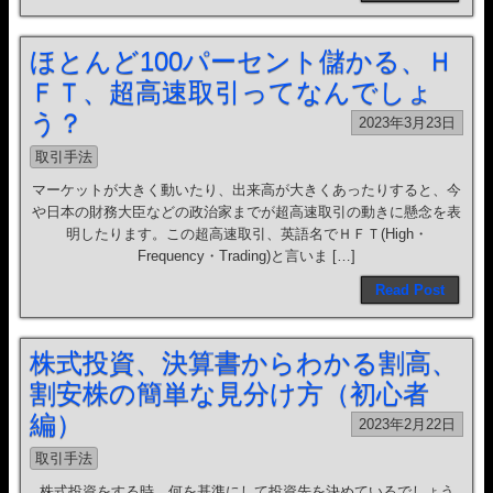
ほとんど100パーセント儲かる、Ｈ
ＦＴ、超高速取引ってなんでしょ
う？
2023年3月23日
取引手法
マーケットが大きく動いたり、出来高が大きくあったりすると、今
や日本の財務大臣などの政治家までが超高速取引の動きに懸念を表
明したります。この超高速取引、英語名でＨＦＴ(High・
Frequency・Trading)と言いま […]
Read Post
株式投資、決算書からわかる割高、
割安株の簡単な見分け方（初心者
編）
2023年2月22日
取引手法
株式投資をする時、何を基準にして投資先を決めているでしょう